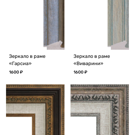
Зеркало в раме
Зеркало в раме
«Гарсиа»
«Виварини»
1600
₽
1600
₽