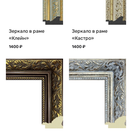
Зеркало в раме
Зеркало в раме
«Клейн»
«Кастро»
1400
₽
1400
₽