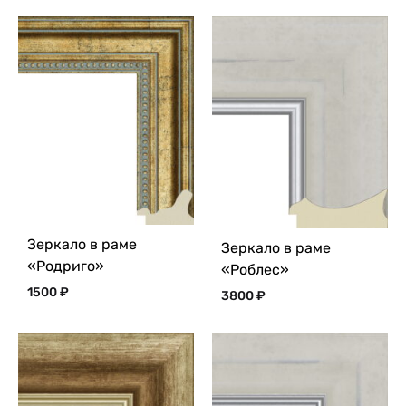
Зеркало в раме
Зеркало в раме
«Родриго»
«Роблес»
1500
₽
3800
₽