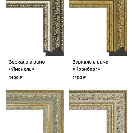
Зеркало в раме
Зеркало в раме
«Лионель»
«Кронберг»
1400
₽
1400
₽