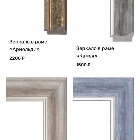
Зеркало в раме
Зеркало в раме
«Арнольди»
«Камея»
2200
₽
1500
₽