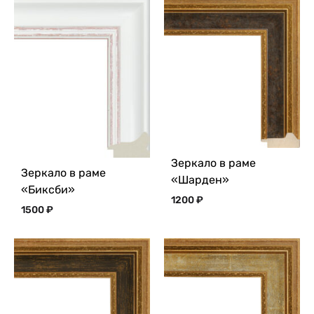
Зеркало в раме
Зеркало в раме
«Шарден»
«Биксби»
1200
₽
1500
₽