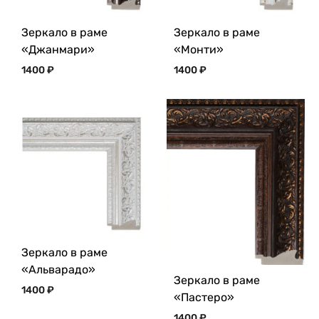
Зеркало в раме
Зеркало в раме
«Джанмари»
«Монти»
1400
₽
1400
₽
Зеркало в раме
«Альварадо»
Зеркало в раме
1400
₽
«Пастеро»
1400
₽