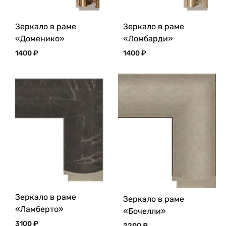
Зеркало в раме
Зеркало в раме
«Доменико»
«Ломбарди»
1400
₽
1400
₽
Зеркало в раме
Зеркало в раме
«Ламберто»
«Бочелли»
3100
₽
2200
₽