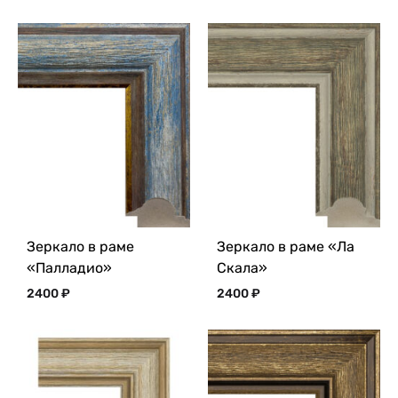
Зеркало в раме
Зеркало в раме «Ла
«Палладио»
Скала»
2400
₽
2400
₽