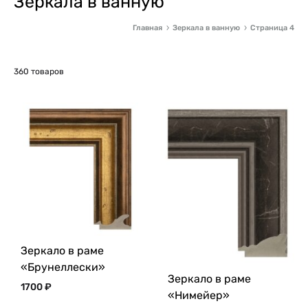
Зеркала в ванную
Главная
Зеркала в ванную
Страница 4
360 товаров
Зеркало в раме
«Брунеллески»
Зеркало в раме
1700
₽
«Нимейер»