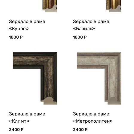
Зеркало в раме
Зеркало в раме
«Курбе»
«Базиль»
1800
₽
1800
₽
Зеркало в раме
Зеркало в раме
«Климт»
«Метрополитен»
2400
₽
2400
₽