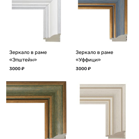
Зеркало в раме
Зеркало в раме
«Эпштейн»
«Уффици»
3000
₽
3000
₽