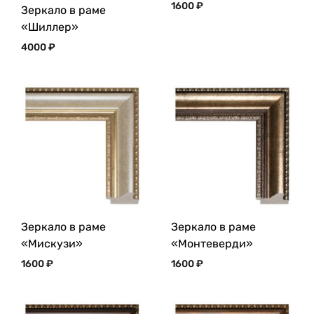
1600
₽
Зеркало в раме
«Шиллер»
4000
₽
Зеркало в раме
Зеркало в раме
«Мискузи»
«Монтеверди»
1600
₽
1600
₽