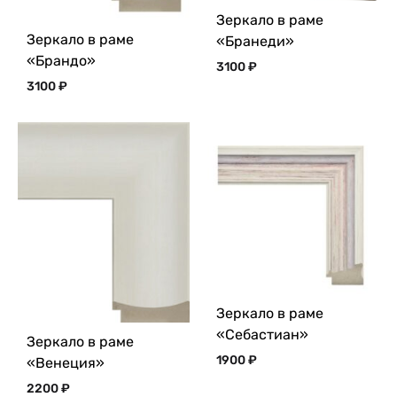
Зеркало в раме
Зеркало в раме
«Бранеди»
«Брандо»
3100
₽
3100
₽
Зеркало в раме
«Себастиан»
Зеркало в раме
1900
₽
«Венеция»
2200
₽