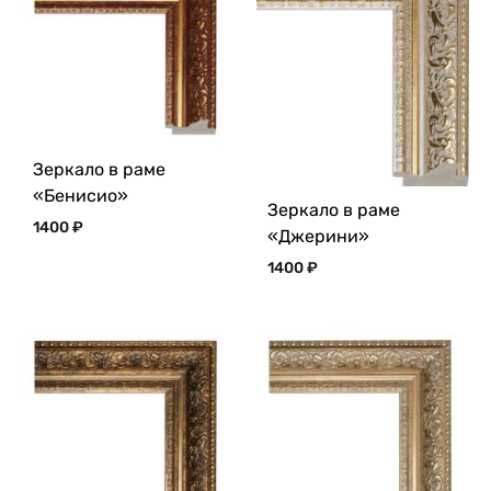
Зеркало в раме
«Бенисио»
Зеркало в раме
1400
₽
«Джерини»
1400
₽