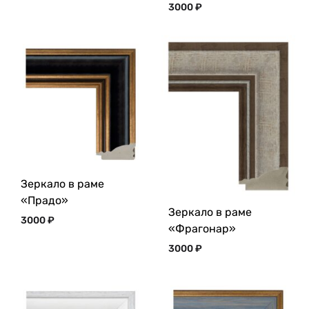
3000
₽
Зеркало в раме
«Прадо»
Зеркало в раме
3000
₽
«Фрагонар»
3000
₽