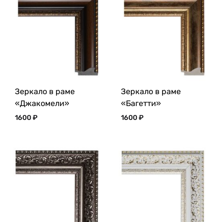
Зеркало в раме
Зеркало в раме
«Джакомели»
«Багетти»
1600
₽
1600
₽