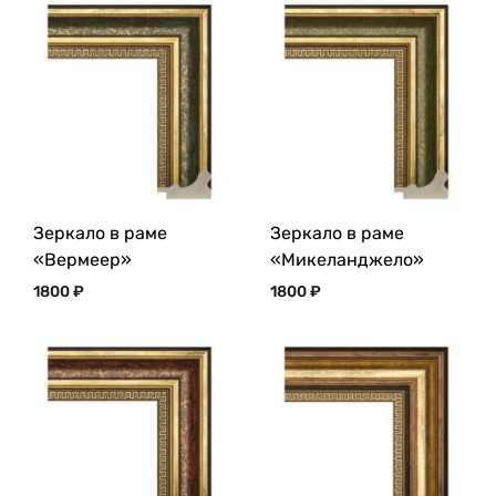
Зеркало в раме
Зеркало в раме
«Вермеер»
«Микеланджело»
1800
₽
1800
₽