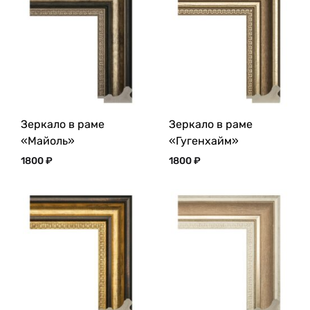
Зеркало в раме
Зеркало в раме
«Майоль»
«Гугенхайм»
1800
₽
1800
₽