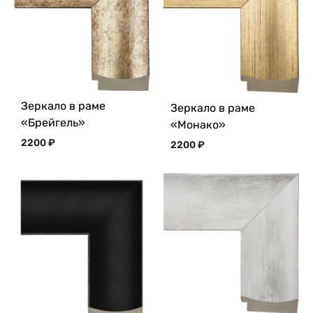
Зеркало в раме
Зеркало в раме
«Брейгель»
«Монако»
2200
₽
2200
₽