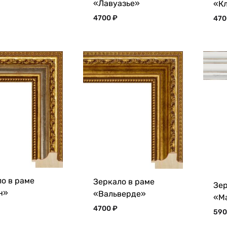
«Лавуазье»
«К
4700
₽
47
о в раме
Зеркало в раме
Зер
н»
«Вальверде»
«М
4700
₽
59