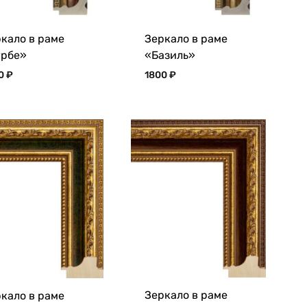
кало в раме
Зеркало в раме
урбе»
«Базиль»
00
₽
1800
₽
Зеркало в раме
кало в раме