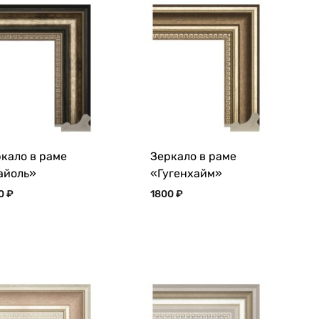
кало в раме
Зеркало в раме
айоль»
«Гугенхайм»
00
₽
1800
₽