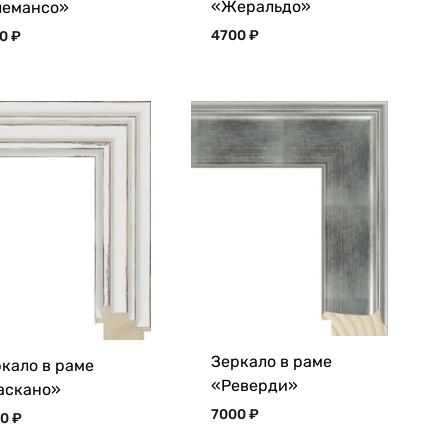
«Жеральдо»
лемансо»
4700
₽
00
₽
Зеркало в раме
кало в раме
«Реверди»
аскано»
7000
₽
00
₽