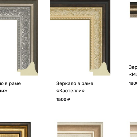
Зер
«М
о в раме
Зеркало в раме
18
ни»
«Кастелли»
1500
₽