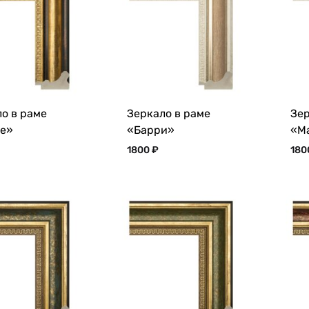
о в раме
Зеркало в раме
Зер
е»
«Барри»
«М
1800
₽
18