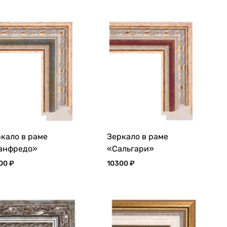
кало в раме
Зеркало в раме
анфредо»
«Сальгари»
300
₽
10300
₽