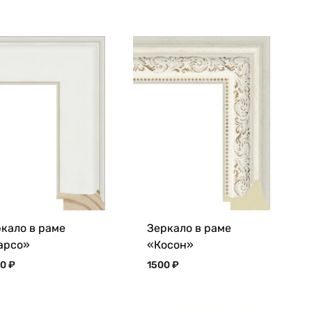
кало в раме
Зеркало в раме
арсо»
«Косон»
00
₽
1500
₽