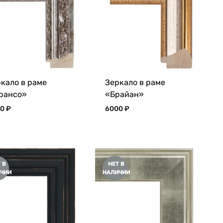
кало в раме
Зеркало в раме
рансо»
«Брайан»
00
₽
6000
₽
 В
НЕТ В
ЧИИ
НАЛИЧИИ