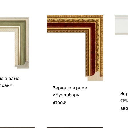
о в раме
ссан»
Зеркало в раме
Зер
«Буаробэр»
«М
4700
₽
68