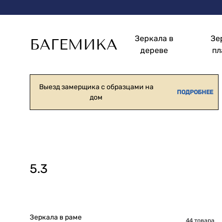
Зеркала в
Зе
БАГЕМИКА
дереве
пл
Зеркала
Изготовление
в
и
раме
монтаж
Выезд замерщика с образцами на
ПОДРОБНЕЕ
дом
зеркал
в
рамах
5.3
Зеркала в раме
44 товара