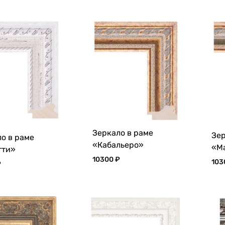
Зеркало в раме
Зер
о в раме
«Кабальеро»
«М
тти»
10300
₽
10
₽