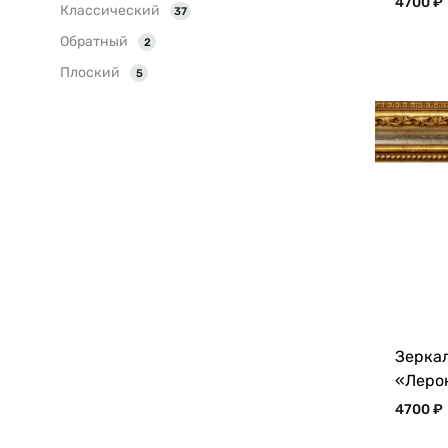
4700
₽
Классический
37
Обратный
2
Плоский
5
Зеркал
«Леро
4700
₽