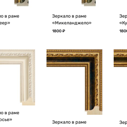
о в раме
Зеркало в раме
Зер
еер»
«Микеланджело»
«К
1800
₽
18
о в раме
рсье»
Зеркало в раме
Зер