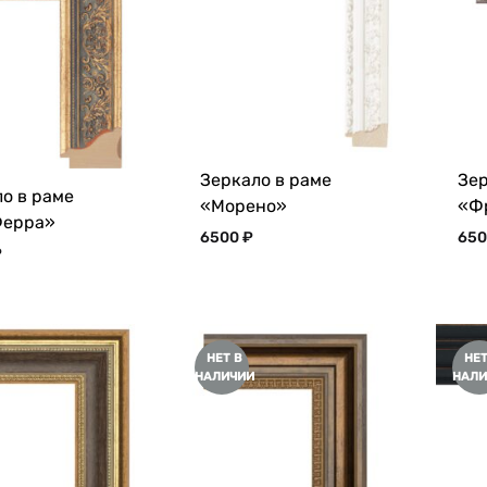
Зеркало в раме
Зер
о в раме
«Морено»
«Ф
Ферра»
6500
₽
65
₽
НЕТ В
НЕТ
НАЛИЧИИ
НАЛИ