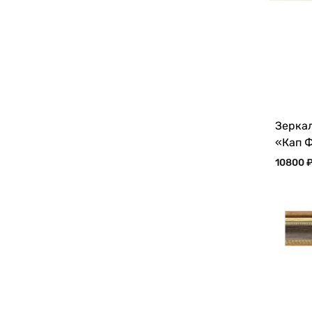
Зеркал
«Кап 
10800