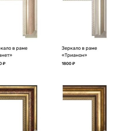
кало в раме
Зеркало в раме
анет»
«Трианон»
00
₽
1800
₽