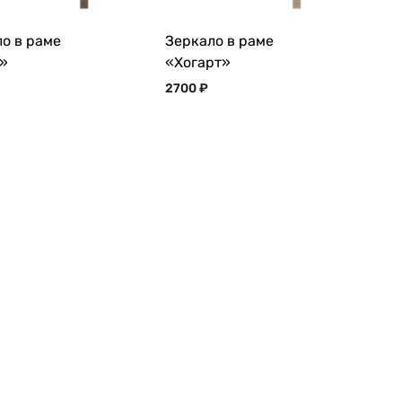
о в раме
Зеркало в раме
»
«Хогарт»
2700
₽