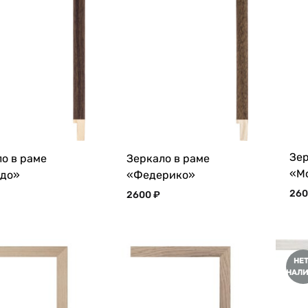
Зер
о в раме
Зеркало в раме
«М
до»
«Федерико»
26
2600
₽
НЕТ
НАЛИ