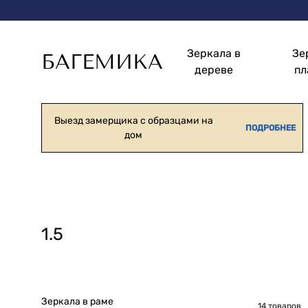
Зеркала в
Зе
БАГЕМИКА
дереве
пл
Зеркала
Изготовление
в
и
раме
монтаж
Выезд замерщика с образцами на
ПОДРОБНЕЕ
дом
зеркал
в
рамах
1.5
Зеркала в раме
14 товаров