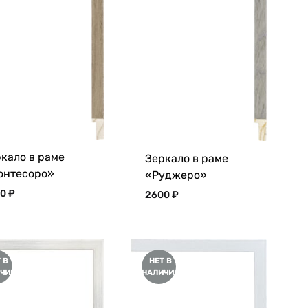
кало в раме
Зеркало в раме
онтесоро»
«Руджеро»
00
₽
2600
₽
 В
НЕТ В
ЧИИ
НАЛИЧИИ