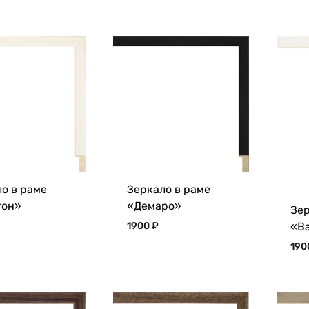
о в раме
Зеркало в раме
тон»
«Демаро»
Зер
«В
1900
₽
19