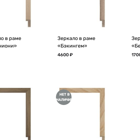
о в раме
Зеркало в раме
Зер
ниони»
«Бэкингем»
«Б
4600
₽
170
НЕТ В
НАЛИЧИИ