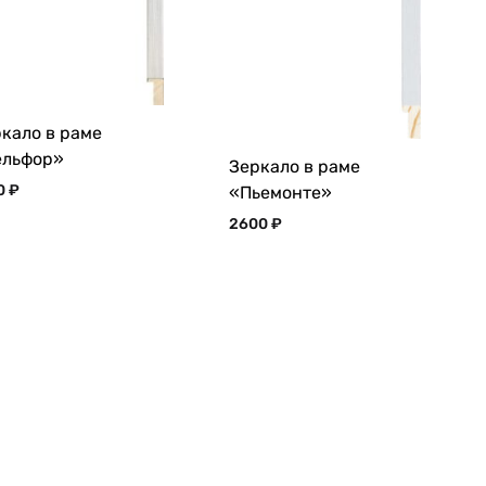
кало в раме
ельфор»
Зеркало в раме
0
₽
«Пьемонте»
2600
₽