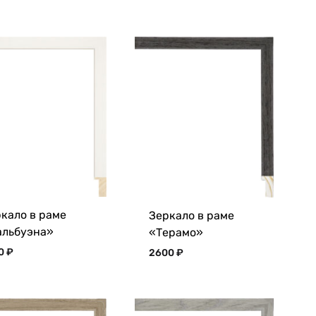
кало в раме
Зеркало в раме
альбуэна»
«Терамо»
00
₽
2600
₽