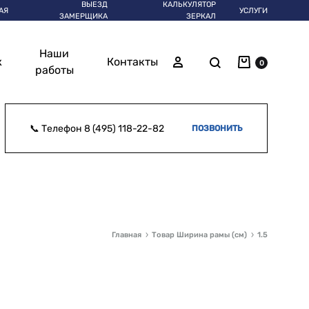
ВЫЕЗД
КАЛЬКУЛЯТОР
АЯ
УСЛУГИ
ЗАМЕРЩИКА
ЗЕРКАЛ
Наши
Корзина
Поиск
Войти
ж
Контакты
0
работы
📞 Телефон
8 (495) 118-22-82
ПОЗВОНИТЬ
Главная
Товар Ширина рамы (см)
1.5