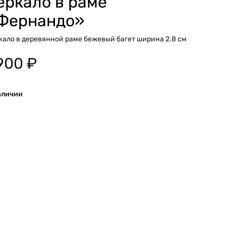
еркало в раме
Фернандо»
кало в деревянной раме бежевый багет ширина 2.8 см
900
₽
аличии