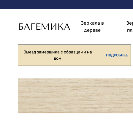
Зеркала в
Зе
БАГЕМИКА
дереве
пл
Зеркала
Изготовление
в
и
раме
монтаж
Выезд замерщика с образцами на
ПОДРОБНЕЕ
дом
зеркал
в
рамах