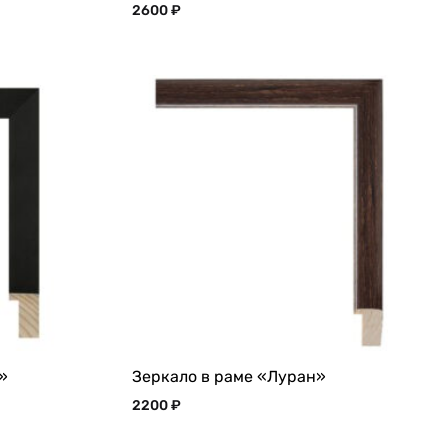
2600
₽
»
Зеркало в раме «Луран»
2200
₽