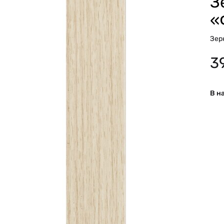
З
«
Зер
3
В н