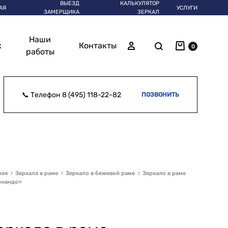
ВЫЕЗД
КАЛЬКУЛЯТОР
АЯ
УСЛУГИ
ЗАМЕРЩИКА
ЗЕРКАЛ
Наши
Корзина
Поиск
Войти
ж
Контакты
0
работы
📞 Телефон
8 (495) 118-22-82
ПОЗВОНИТЬ
ная
Зеркала в раме
Зеркало в бежевой раме
Зеркало в раме
рнандо»