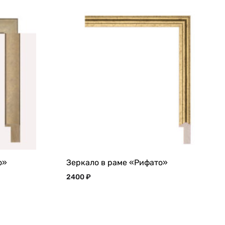
о»
Зеркало в раме «Рифато»
2400
₽