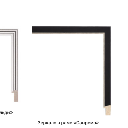
альди»
Зеркало в раме «Санремо»